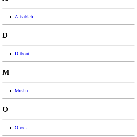
Alisabieh
D
Djibouti
M
Musha
O
Obock