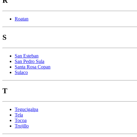
R
Roatan
S
San Esteban
San Pedro Sula
Santa Rosa Copan
Sulaco
T
Tegucigalpa
Tela
Tocoa
Trujillo