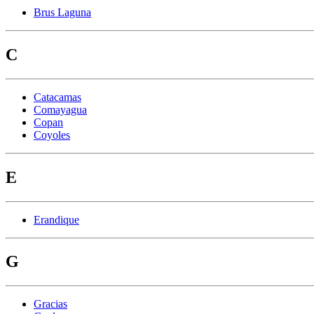
Brus Laguna
C
Catacamas
Comayagua
Copan
Coyoles
E
Erandique
G
Gracias