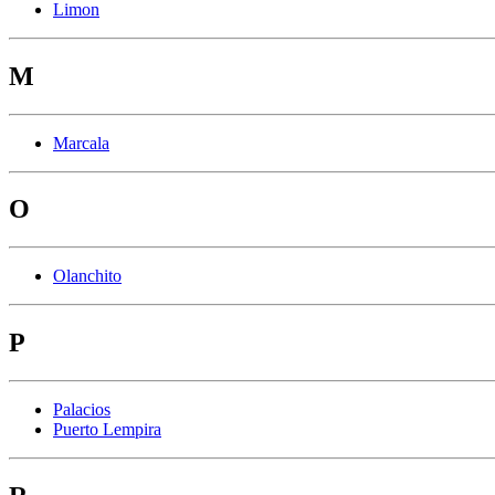
Limon
M
Marcala
O
Olanchito
P
Palacios
Puerto Lempira