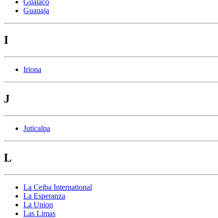
Gualaco
Guanaja
I
Iriona
J
Juticalpa
L
La Ceiba International
La Esperanza
La Union
Las Limas