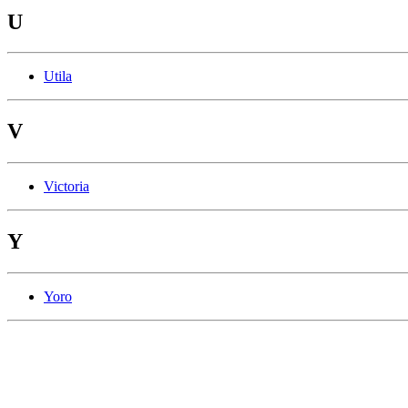
U
Utila
V
Victoria
Y
Yoro