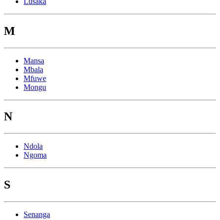
Lusaka
M
Mansa
Mbala
Mfuwe
Mongu
N
Ndola
Ngoma
S
Senanga