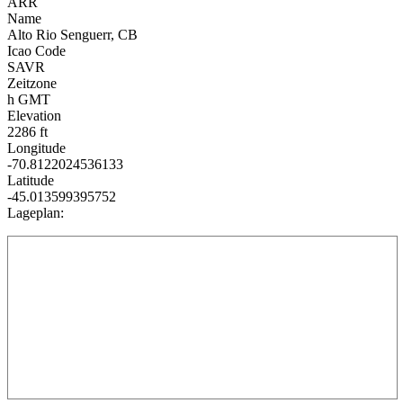
ARR
Name
Alto Rio Senguerr, CB
Icao Code
SAVR
Zeitzone
h GMT
Elevation
2286 ft
Longitude
-70.8122024536133
Latitude
-45.013599395752
Lageplan: