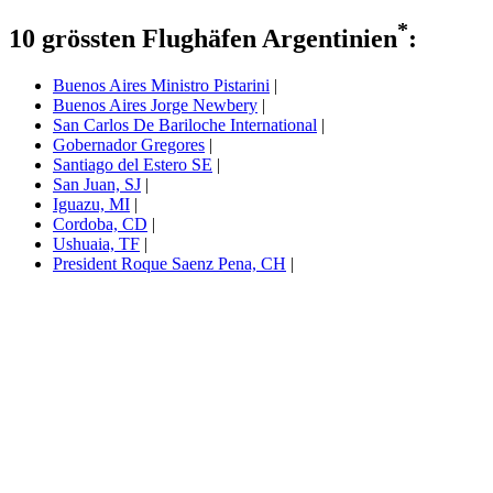
*
10 grössten Flughäfen Argentinien
:
Buenos Aires Ministro Pistarini
|
Buenos Aires Jorge Newbery
|
San Carlos De Bariloche International
|
Gobernador Gregores
|
Santiago del Estero SE
|
San Juan, SJ
|
Iguazu, MI
|
Cordoba, CD
|
Ushuaia, TF
|
President Roque Saenz Pena, CH
|