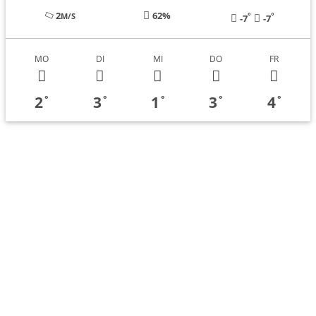
2
62%
°
°
M/S
-7
-7
MO
DI
MI
DO
FR
2
3
1
3
4
°
°
°
°
°