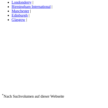
Londonderry
|
Birmingham International
|
Manchester
|
Edinburgh
|
Glasgow
|
*
Nach Suchvolumen auf dieser Webseite
Wetter in Andover