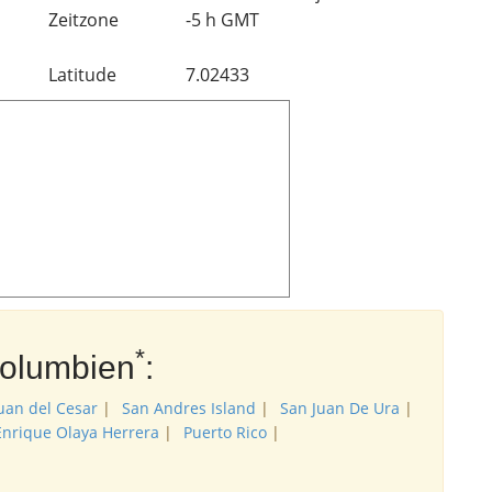
Zeitzone
-5 h GMT
Latitude
7.02433
*
Kolumbien
:
uan del Cesar
|
San Andres Island
|
San Juan De Ura
|
Enrique Olaya Herrera
|
Puerto Rico
|