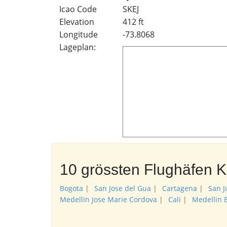
Icao Code
SKEJ
Elevation
412 ft
Longitude
-73.8068
Lageplan:
10 grössten Flughäfen 
Bogota
|
San Jose del Gua
|
Cartagena
|
San J
Medellin Jose Marie Cordova
|
Cali
|
Medellin 