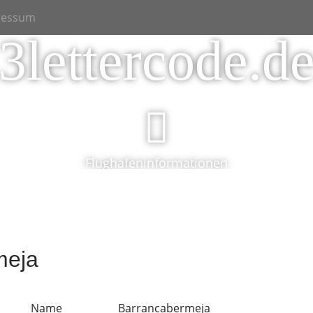
ressum
3lettercode.d
Flughafeninformationen
meja
Name
Barrancabermeja