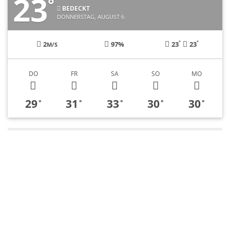
23
°
BEDECKT
DONNERSTAG, AUGUST 6
°
°
2
97%
23
23
M/S
DO
FR
SA
SO
MO
29
31
33
30
30
°
°
°
°
°