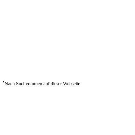
*
Nach Suchvolumen auf dieser Webseite
Wetter in Ceres, SF
°
5
Bedeckt
Sonntag, August 9
3
m/s
53%
°
°
5
5
SO