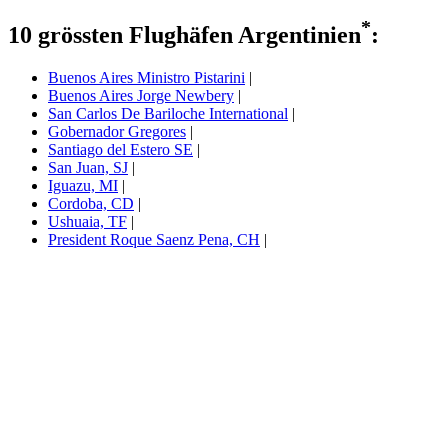
*
10 grössten Flughäfen Argentinien
:
Buenos Aires Ministro Pistarini
|
Buenos Aires Jorge Newbery
|
San Carlos De Bariloche International
|
Gobernador Gregores
|
Santiago del Estero SE
|
San Juan, SJ
|
Iguazu, MI
|
Cordoba, CD
|
Ushuaia, TF
|
President Roque Saenz Pena, CH
|