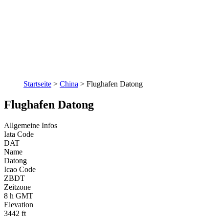
Startseite
>
China
>
Flughafen Datong
Flughafen Datong
Allgemeine Infos
Iata Code
DAT
Name
Datong
Icao Code
ZBDT
Zeitzone
8 h GMT
Elevation
3442 ft