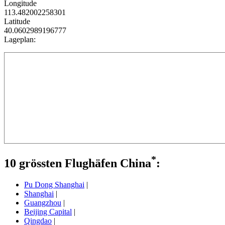
Longitude
113.482002258301
Latitude
40.0602989196777
Lageplan:
*
10 grössten Flughäfen China
:
Pu Dong Shanghai
|
Shanghai
|
Guangzhou
|
Beijing Capital
|
Qingdao
|