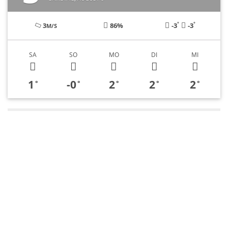
°
°
3
86%
-3
-3
M/S
SA
SO
MO
DI
MI
1
-0
2
2
2
°
°
°
°
°