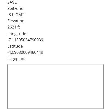
SAVE
Zeitzone
-3 h GMT
Elevation
2621 ft
Longitude
-71.1395034790039
Latitude
-42.9080009460449
Lageplan: