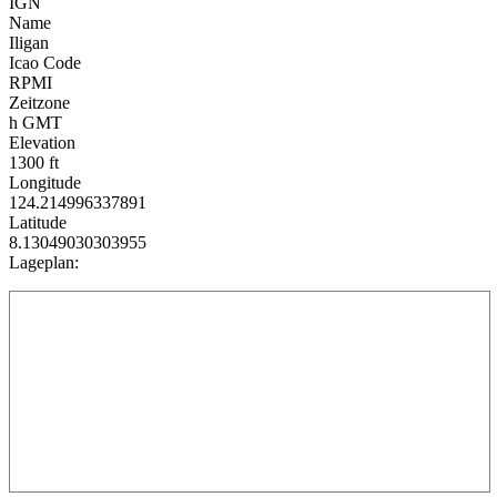
IGN
Name
Iligan
Icao Code
RPMI
Zeitzone
h GMT
Elevation
1300 ft
Longitude
124.214996337891
Latitude
8.13049030303955
Lageplan: