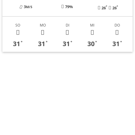
3
79%
°
°
M/S
26
26
SO
MO
DI
MI
DO
31
31
31
30
31
°
°
°
°
°