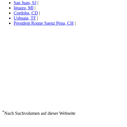
San Juan, SJ
|
Iguazu, MI
|
Cordoba, CD
|
Ushuaia, TF
|
President Roque Saenz Pena, CH
|
*
Nach Suchvolumen auf dieser Webseite
Wetter in Jujuy, PJ