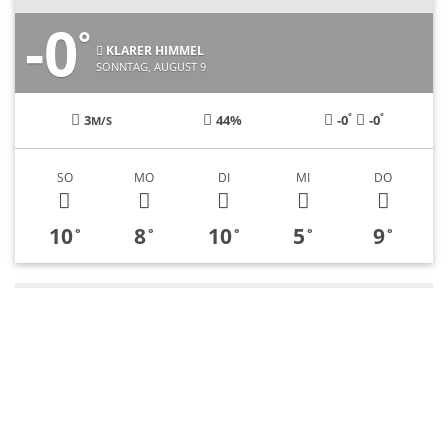
-0
°
KLARER HIMMEL
SONNTAG, AUGUST 9
°
°
3
44%
-0
-0
M/S
SO
MO
DI
MI
DO
10
8
10
5
9
°
°
°
°
°