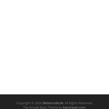
Copyright © 2026
3lettercode.de
. All Rights Reserved.
The Arcade Basic Theme by
bavotasan.com
.