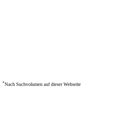
*
Nach Suchvolumen auf dieser Webseite
Wetter in La Pedrera
°
29
Leichter Regen
Donnerstag, August 6
1
m/s
73%
°
°
29
29
FR