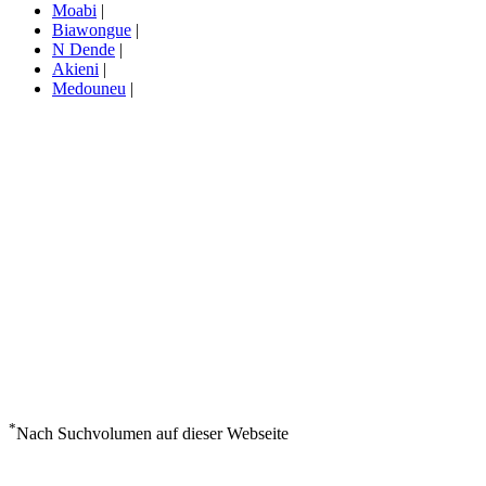
Moabi
|
Biawongue
|
N Dende
|
Akieni
|
Medouneu
|
*
Nach Suchvolumen auf dieser Webseite
Wetter in M Bigou