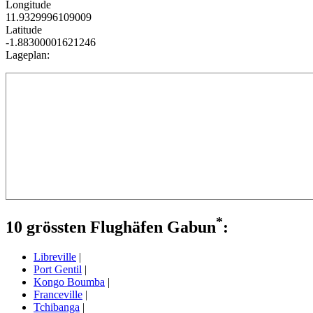
Longitude
11.9329996109009
Latitude
-1.88300001621246
Lageplan:
*
10 grössten Flughäfen Gabun
:
Libreville
|
Port Gentil
|
Kongo Boumba
|
Franceville
|
Tchibanga
|