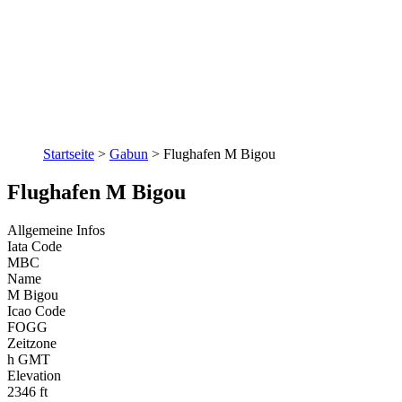
Startseite
>
Gabun
>
Flughafen M Bigou
Flughafen M Bigou
Allgemeine Infos
Iata Code
MBC
Name
M Bigou
Icao Code
FOGG
Zeitzone
h GMT
Elevation
2346 ft