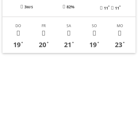
3
82%
°
°
M/S
11
11
DO
FR
SA
SO
MO
19
20
21
19
23
°
°
°
°
°