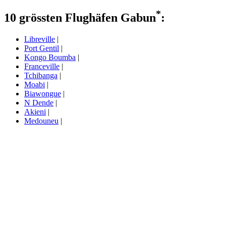
*
10 grössten Flughäfen Gabun
:
Libreville
|
Port Gentil
|
Kongo Boumba
|
Franceville
|
Tchibanga
|
Moabi
|
Biawongue
|
N Dende
|
Akieni
|
Medouneu
|