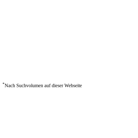
*
Nach Suchvolumen auf dieser Webseite
Wetter in Mekambo
°
21
Bedeckt
Sonntag, August 9
1
m/s
98%
°
°
21
21
SO