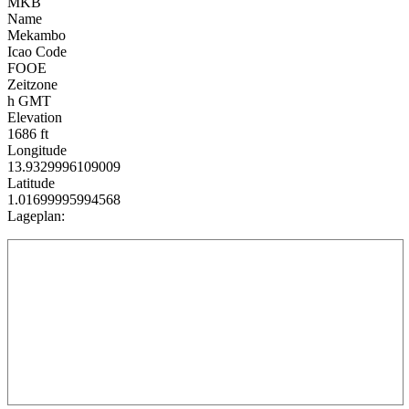
MKB
Name
Mekambo
Icao Code
FOOE
Zeitzone
h GMT
Elevation
1686 ft
Longitude
13.9329996109009
Latitude
1.01699995994568
Lageplan: