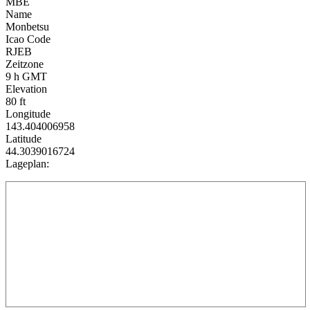
MBE
Name
Monbetsu
Icao Code
RJEB
Zeitzone
9 h GMT
Elevation
80 ft
Longitude
143.404006958
Latitude
44.3039016724
Lageplan: