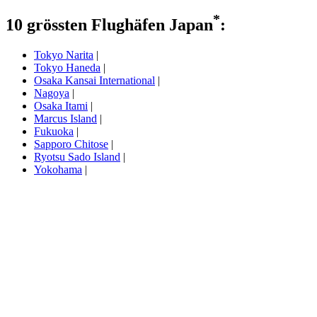
*
10 grössten Flughäfen Japan
:
Tokyo Narita
|
Tokyo Haneda
|
Osaka Kansai International
|
Nagoya
|
Osaka Itami
|
Marcus Island
|
Fukuoka
|
Sapporo Chitose
|
Ryotsu Sado Island
|
Yokohama
|