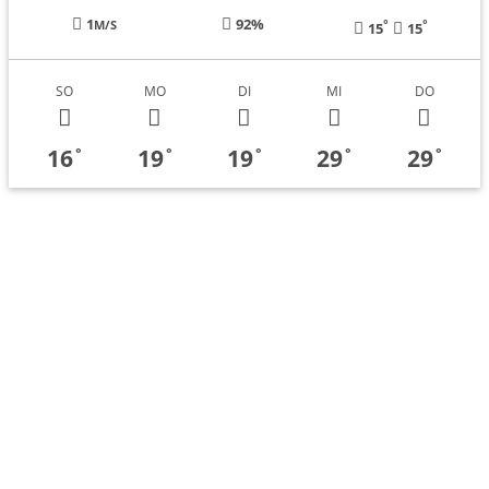
1
92%
°
°
M/S
15
15
SO
MO
DI
MI
DO
16
19
19
29
29
°
°
°
°
°