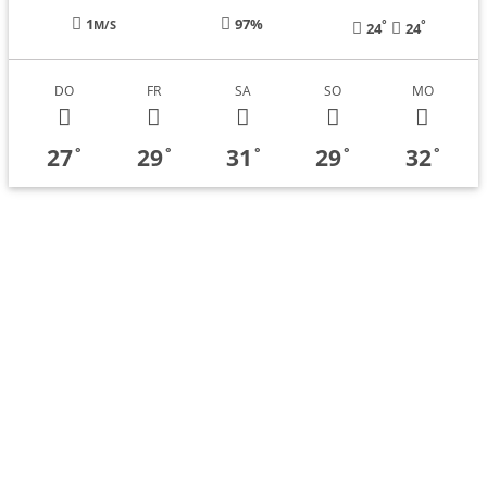
1
97%
°
°
M/S
24
24
DO
FR
SA
SO
MO
27
29
31
29
32
°
°
°
°
°