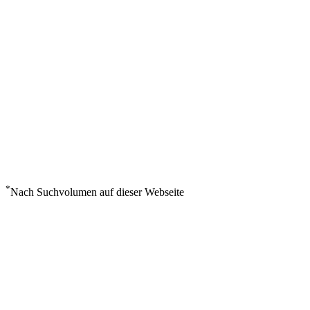
*
Nach Suchvolumen auf dieser Webseite
Wetter in Mouila
°
28
Bedeckt
Sonntag, August 9
2
m/s
59%
°
°
28
28
SO