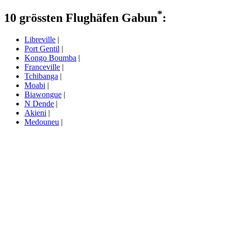
*
10 grössten Flughäfen Gabun
:
Libreville
|
Port Gentil
|
Kongo Boumba
|
Franceville
|
Tchibanga
|
Moabi
|
Biawongue
|
N Dende
|
Akieni
|
Medouneu
|