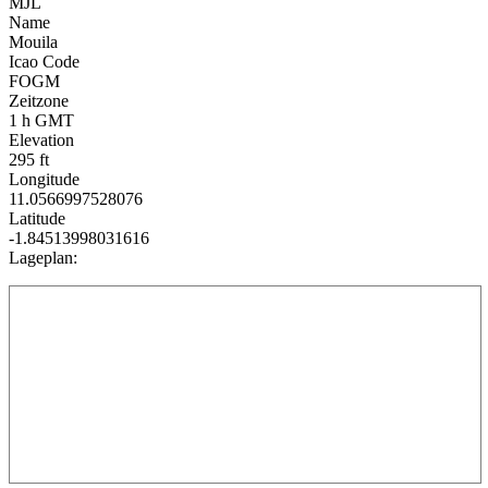
MJL
Name
Mouila
Icao Code
FOGM
Zeitzone
1 h GMT
Elevation
295 ft
Longitude
11.0566997528076
Latitude
-1.84513998031616
Lageplan: