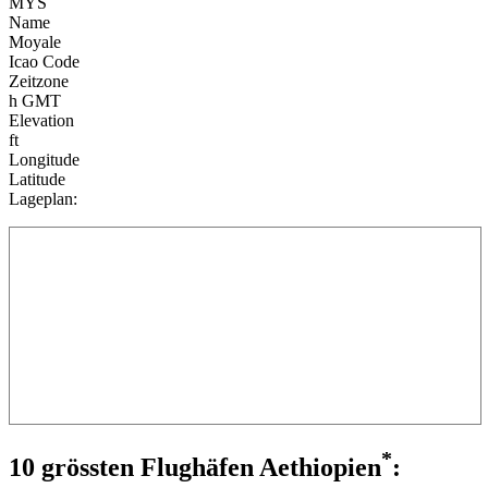
MYS
Name
Moyale
Icao Code
Zeitzone
h GMT
Elevation
ft
Longitude
Latitude
Lageplan:
*
10 grössten Flughäfen Aethiopien
: