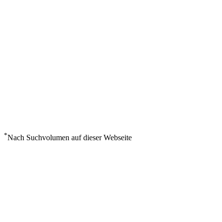
*
Nach Suchvolumen auf dieser Webseite
Wetter in Nagasaki
°
31
Bedeckt
Samstag, August 8
8
m/s
58%
°
°
31
31
SA