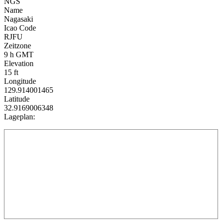
NGS
Name
Nagasaki
Icao Code
RJFU
Zeitzone
9 h GMT
Elevation
15 ft
Longitude
129.914001465
Latitude
32.9169006348
Lageplan: