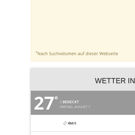
*
Nach Suchvolumen auf dieser Webseite
WETTER IN
27
°
BEDECKT
FREITAG, AUGUST 7
4
M/S