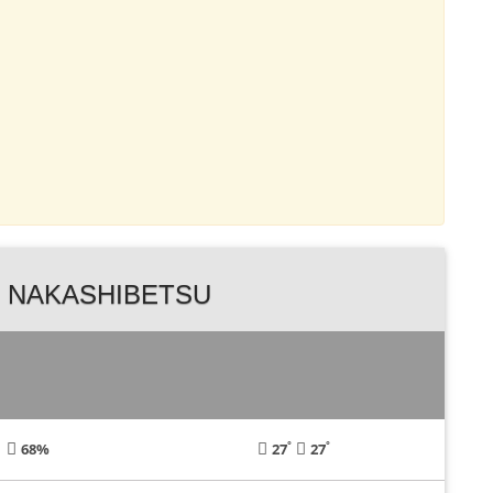
 NAKASHIBETSU
°
°
68%
27
27