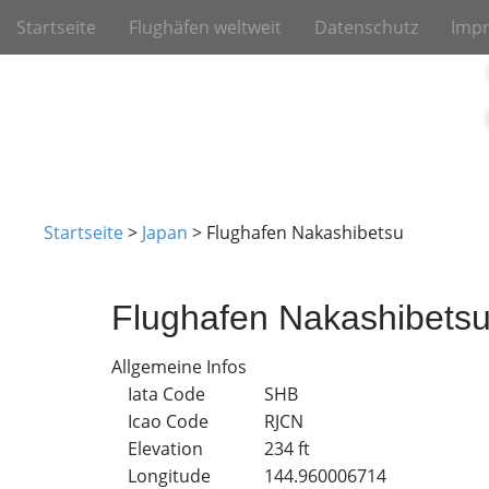
M
S
Startseite
Flughäfen weltweit
Datenschutz
Imp
k
a
i
i
p
n
t
m
o
e
c
o
n
n
u
t
Startseite
>
Japan
>
Flughafen Nakashibetsu
e
n
t
Flughafen Nakashibets
Allgemeine Infos
Iata Code
SHB
Icao Code
RJCN
Elevation
234 ft
Longitude
144.960006714