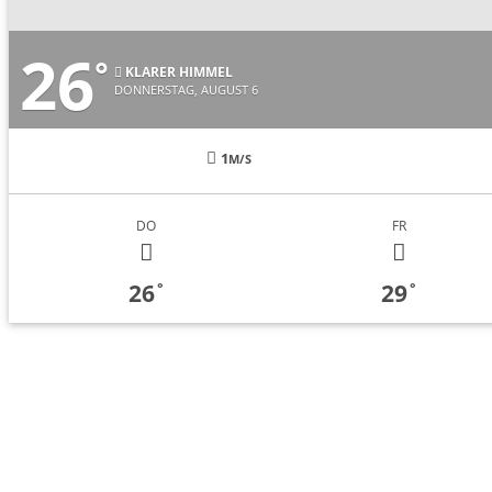
26
°
KLARER HIMMEL
DONNERSTAG, AUGUST 6
1
M/S
DO
FR
26
29
°
°