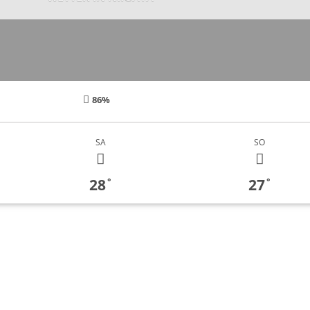
86%
SA
SO
28
27
°
°