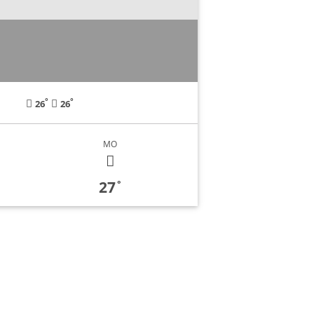
°
°
26
26
MO
27
°