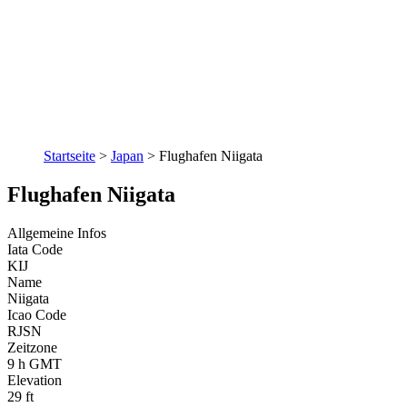
Startseite
>
Japan
>
Flughafen Niigata
Flughafen Niigata
Allgemeine Infos
Iata Code
KIJ
Name
Niigata
Icao Code
RJSN
Zeitzone
9 h GMT
Elevation
29 ft