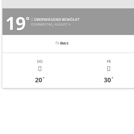
19
°
ÜBERWIEGEND BEWÖLKT
DONNERSTAG, AUGUST 6
0
M/S
DO
FR
20
30
°
°