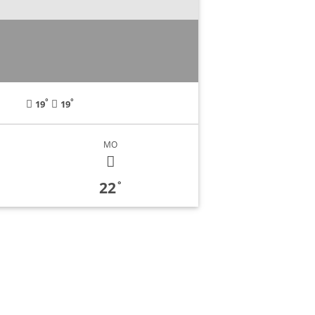
°
°
19
19
MO
22
°