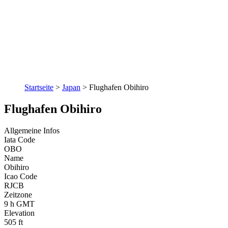
Startseite
>
Japan
>
Flughafen Obihiro
Flughafen Obihiro
Allgemeine Infos
Iata Code
OBO
Name
Obihiro
Icao Code
RJCB
Zeitzone
9 h GMT
Elevation
505 ft