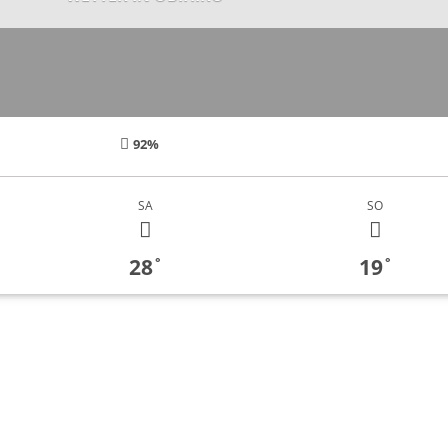
92%
SA
SO
28
19
°
°