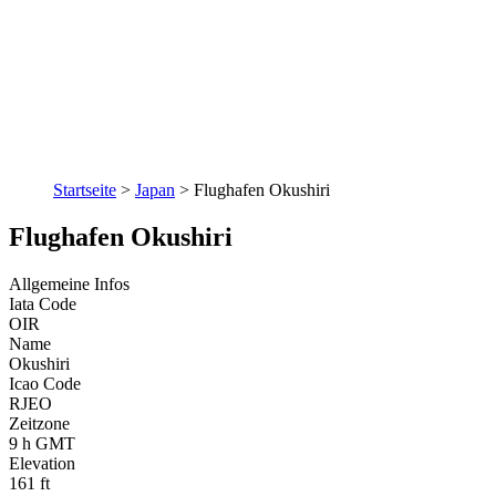
Startseite
>
Japan
>
Flughafen Okushiri
Flughafen Okushiri
Allgemeine Infos
Iata Code
OIR
Name
Okushiri
Icao Code
RJEO
Zeitzone
9 h GMT
Elevation
161 ft