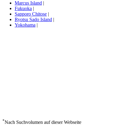
Marcus Island
|
Fukuoka
|
Sapporo Chitose
|
Ryotsu Sado Island
|
Yokohama
|
*
Nach Suchvolumen auf dieser Webseite
Wetter in Okushiri