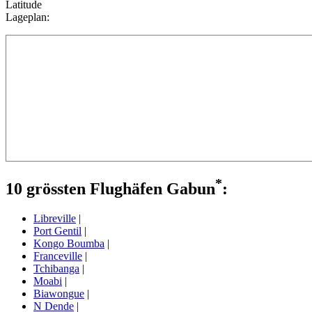
Latitude
Lageplan:
*
10 grössten Flughäfen Gabun
:
Libreville
|
Port Gentil
|
Kongo Boumba
|
Franceville
|
Tchibanga
|
Moabi
|
Biawongue
|
N Dende
|