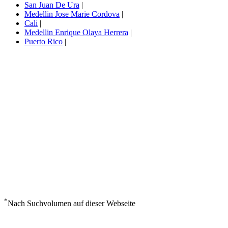
San Juan De Ura
|
Medellin Jose Marie Cordova
|
Cali
|
Medellin Enrique Olaya Herrera
|
Puerto Rico
|
*
Nach Suchvolumen auf dieser Webseite
Wetter in Plato