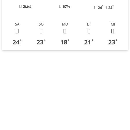
2
67%
°
°
M/S
24
24
SA
SO
MO
DI
MI
24
23
18
21
23
°
°
°
°
°