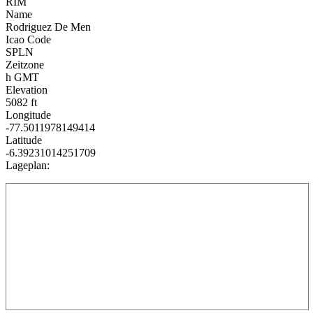
RIM
Name
Rodriguez De Men
Icao Code
SPLN
Zeitzone
h GMT
Elevation
5082 ft
Longitude
-77.5011978149414
Latitude
-6.39231014251709
Lageplan: