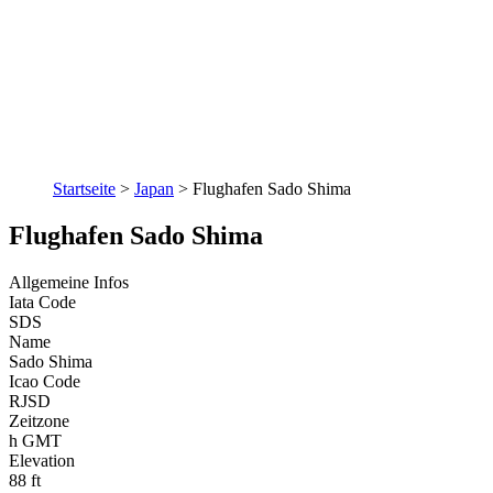
Startseite
>
Japan
>
Flughafen Sado Shima
Flughafen Sado Shima
Allgemeine Infos
Iata Code
SDS
Name
Sado Shima
Icao Code
RJSD
Zeitzone
h GMT
Elevation
88 ft