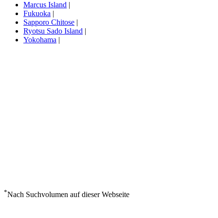
Marcus Island
|
Fukuoka
|
Sapporo Chitose
|
Ryotsu Sado Island
|
Yokohama
|
*
Nach Suchvolumen auf dieser Webseite
Wetter in Sado Shima