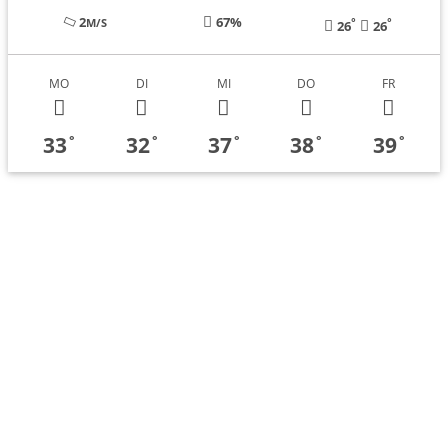
2
67%
°
°
M/S
26
26
MO
DI
MI
DO
FR
33
32
37
38
39
°
°
°
°
°