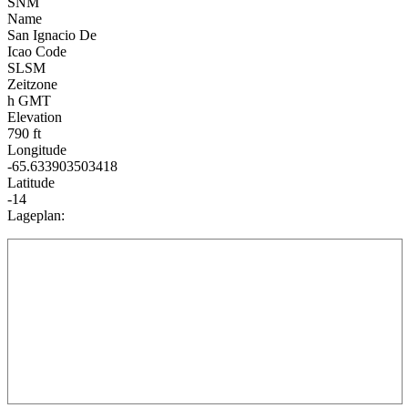
SNM
Name
San Ignacio De
Icao Code
SLSM
Zeitzone
h GMT
Elevation
790 ft
Longitude
-65.633903503418
Latitude
-14
Lageplan: