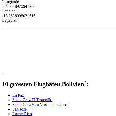
Longitude
-64.6038970947266
Latitude
-13.2638998031616
Lageplan:
*
10 grössten Flughäfen Bolivien
:
La Paz
|
Santa Cruz El Trompillo
|
Santa Cruz Viru Viru International
|
San Jose
|
Puerto Rico
|