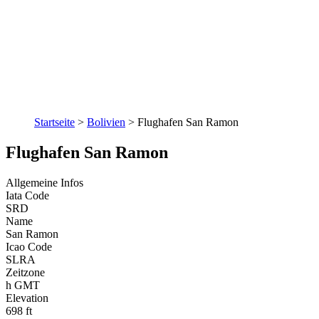
Startseite
>
Bolivien
>
Flughafen San Ramon
Flughafen San Ramon
Allgemeine Infos
Iata Code
SRD
Name
San Ramon
Icao Code
SLRA
Zeitzone
h GMT
Elevation
698 ft