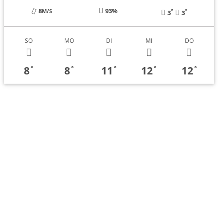
8
93%
°
°
M/S
3
3
SO
MO
DI
MI
DO
8
8
11
12
12
°
°
°
°
°