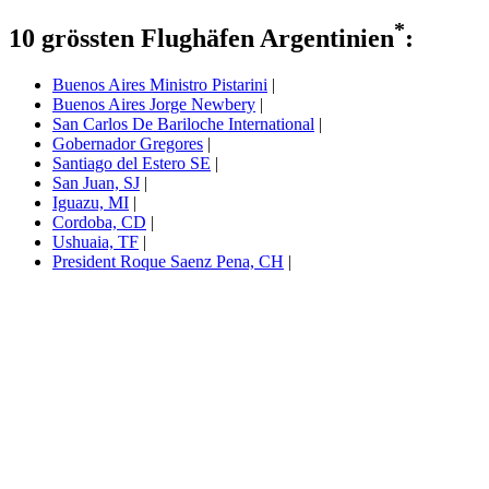
*
10 grössten Flughäfen Argentinien
:
Buenos Aires Ministro Pistarini
|
Buenos Aires Jorge Newbery
|
San Carlos De Bariloche International
|
Gobernador Gregores
|
Santiago del Estero SE
|
San Juan, SJ
|
Iguazu, MI
|
Cordoba, CD
|
Ushuaia, TF
|
President Roque Saenz Pena, CH
|