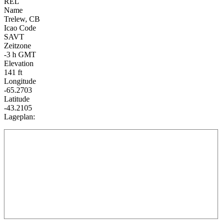
REL
Name
Trelew, CB
Icao Code
SAVT
Zeitzone
-3 h GMT
Elevation
141 ft
Longitude
-65.2703
Latitude
-43.2105
Lageplan: