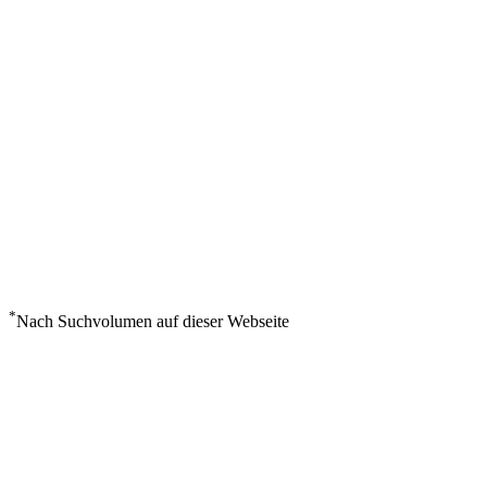
*
Nach Suchvolumen auf dieser Webseite
Wetter in Trieste
°
34
Klarer Himmel
Freitag, August 7
3
m/s
35%
°
°
34
34