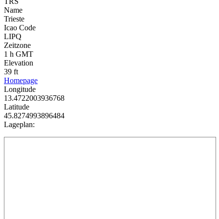
TRS
Name
Trieste
Icao Code
LIPQ
Zeitzone
1 h GMT
Elevation
39 ft
Homepage
Longitude
13.4722003936768
Latitude
45.8274993896484
Lageplan: