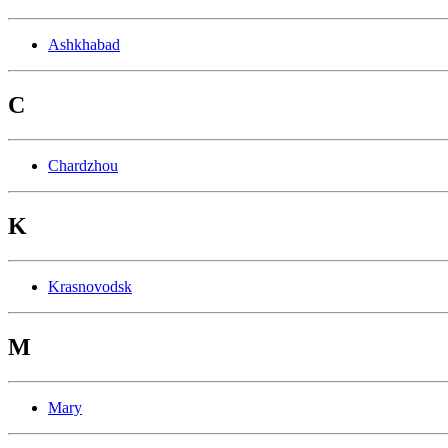
Ashkhabad
C
Chardzhou
K
Krasnovodsk
M
Mary