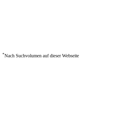
*
Nach Suchvolumen auf dieser Webseite
Wetter in Krasnovodsk
°
37
Klarer Himmel
Sonntag, August 9
0
m/s
19%
°
°
37
37
SO
°
36
MO
°
36
DI
°
36
MI