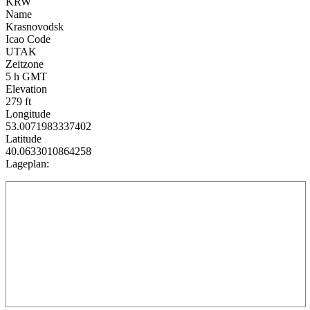
KRW
Name
Krasnovodsk
Icao Code
UTAK
Zeitzone
5 h GMT
Elevation
279 ft
Longitude
53.0071983337402
Latitude
40.0633010864258
Lageplan: