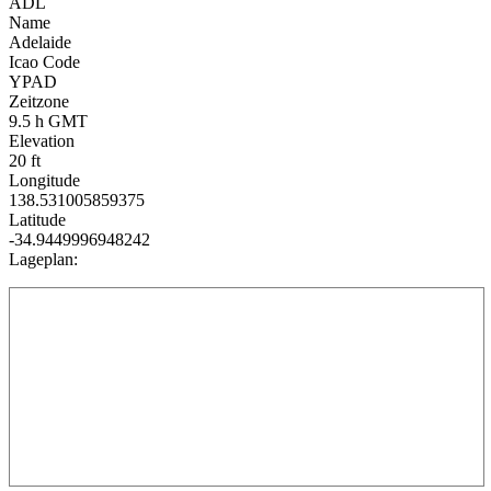
ADL
Name
Adelaide
Icao Code
YPAD
Zeitzone
9.5 h GMT
Elevation
20 ft
Longitude
138.531005859375
Latitude
-34.9449996948242
Lageplan: