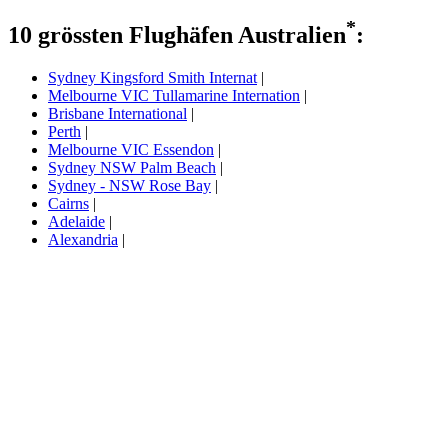
*
10 grössten Flughäfen Australien
:
Sydney Kingsford Smith Internat
|
Melbourne VIC Tullamarine Internation
|
Brisbane International
|
Perth
|
Melbourne VIC Essendon
|
Sydney NSW Palm Beach
|
Sydney - NSW Rose Bay
|
Cairns
|
Adelaide
|
Alexandria
|