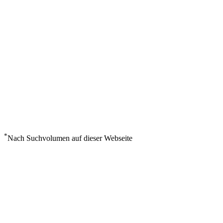
*
Nach Suchvolumen auf dieser Webseite
Wetter in Adelaide
°
16
Bedeckt
Samstag, August 8
1
m/s
77%
°
°
17
15
SA