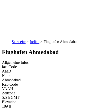
Startseite
>
Indien
>
Flughafen Ahmedabad
Flughafen Ahmedabad
Allgemeine Infos
Iata Code
AMD
Name
Ahmedabad
Icao Code
VAAH
Zeitzone
5.5 h GMT
Elevation
189 ft