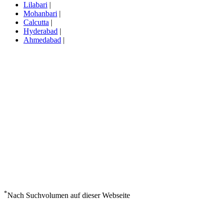
Lilabari
|
Mohanbari
|
Calcutta
|
Hyderabad
|
Ahmedabad
|
*
Nach Suchvolumen auf dieser Webseite
Wetter in Ahmedabad