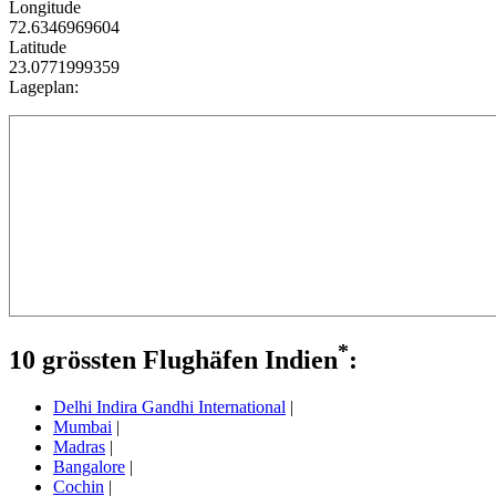
Longitude
72.6346969604
Latitude
23.0771999359
Lageplan:
*
10 grössten Flughäfen Indien
:
Delhi Indira Gandhi International
|
Mumbai
|
Madras
|
Bangalore
|
Cochin
|