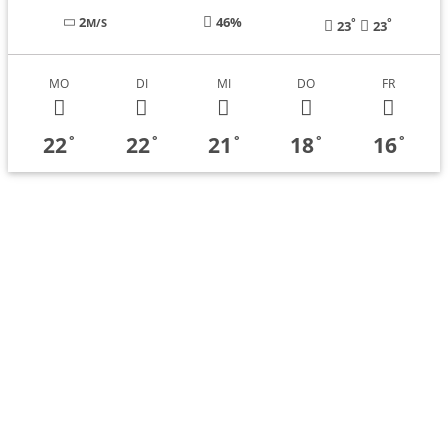
2
46%
°
°
M/S
23
23
MO
DI
MI
DO
FR
22
22
21
18
16
°
°
°
°
°