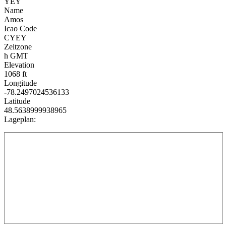
YEY
Name
Amos
Icao Code
CYEY
Zeitzone
h GMT
Elevation
1068 ft
Longitude
-78.2497024536133
Latitude
48.5638999938965
Lageplan: