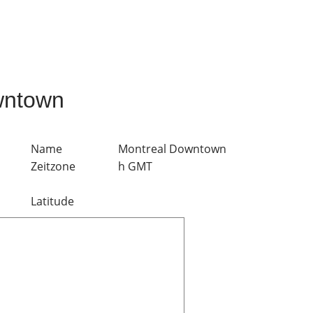
wntown
Name
Montreal Downtown
Zeitzone
h GMT
Latitude