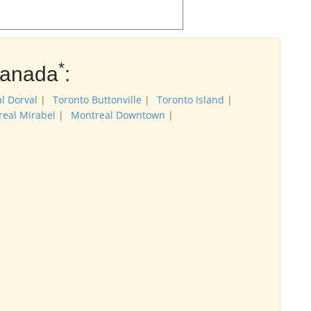
*
Kanada
:
l Dorval
|
Toronto Buttonville
|
Toronto Island
|
eal Mirabel
|
Montreal Downtown
|