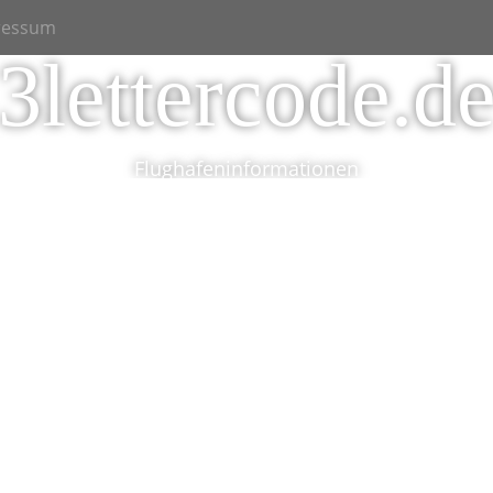
ressum
3lettercode.d
Flughafeninformationen