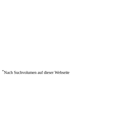
*
Nach Suchvolumen auf dieser Webseite
Wetter in Anahim Lake
°
15
Mäßig bewölkt
Samstag, August 8
1
m/s
69%
°
°
15
15
SA