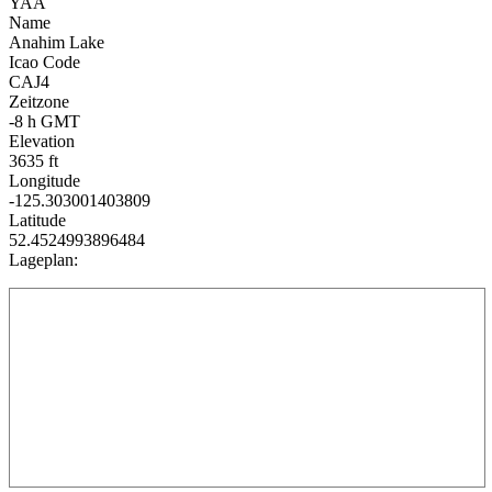
YAA
Name
Anahim Lake
Icao Code
CAJ4
Zeitzone
-8 h GMT
Elevation
3635 ft
Longitude
-125.303001403809
Latitude
52.4524993896484
Lageplan: