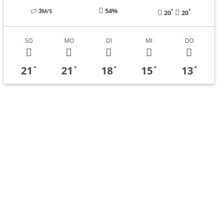
3
54%
°
°
M/S
20
20
SO
MO
DI
MI
DO
21
21
18
15
13
°
°
°
°
°