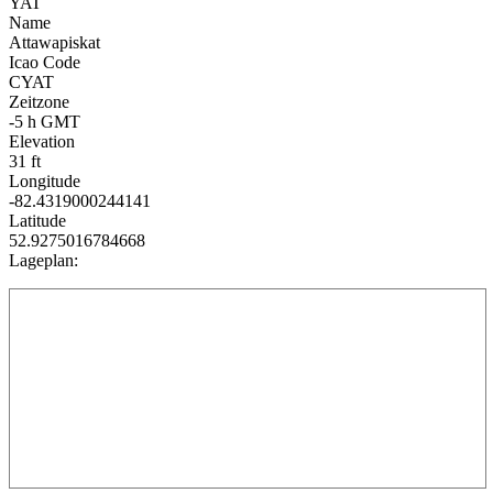
YAT
Name
Attawapiskat
Icao Code
CYAT
Zeitzone
-5 h GMT
Elevation
31 ft
Longitude
-82.4319000244141
Latitude
52.9275016784668
Lageplan: