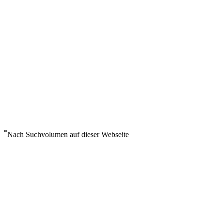
*
Nach Suchvolumen auf dieser Webseite
Wetter in Aupaluk
°
9
Bedeckt
Sonntag, August 9
3
m/s
91%
°
°
9
9
SO