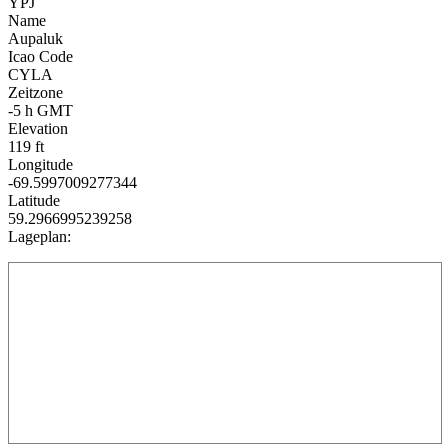
YPJ
Name
Aupaluk
Icao Code
CYLA
Zeitzone
-5 h GMT
Elevation
119 ft
Longitude
-69.5997009277344
Latitude
59.2966995239258
Lageplan: