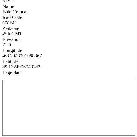
YBC
Name
Baie Comeau
Icao Code
CYBC
Zeitzone
-5 h GMT
Elevation
71 ft
Longitude
-68.2043991088867
Latitude
49.1324996948242
Lageplan: