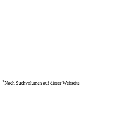
*
Nach Suchvolumen auf dieser Webseite
Wetter in Baie Comeau
°
22
Klarer Himmel
Freitag, August 7
2
m/s
73%
°
°
22
22
FR