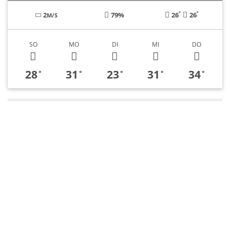
°
°
2
79%
26
26
M/S
SO
MO
DI
MI
DO
28
31
23
31
34
°
°
°
°
°