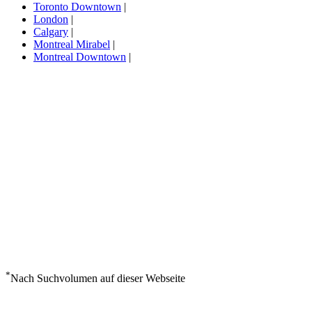
Toronto Downtown
|
London
|
Calgary
|
Montreal Mirabel
|
Montreal Downtown
|
*
Nach Suchvolumen auf dieser Webseite
Wetter in Beaver Creek