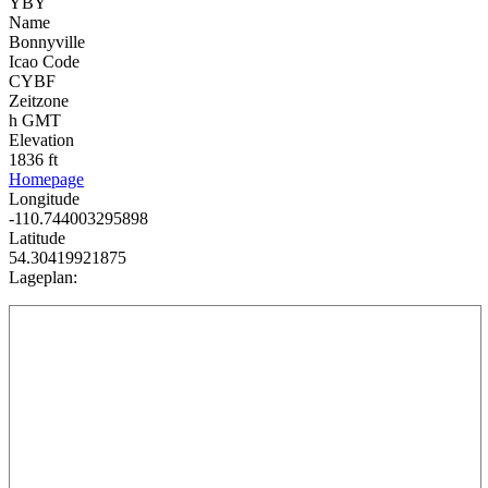
YBY
Name
Bonnyville
Icao Code
CYBF
Zeitzone
h GMT
Elevation
1836 ft
Homepage
Longitude
-110.744003295898
Latitude
54.30419921875
Lageplan: