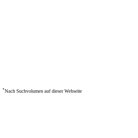
*
Nach Suchvolumen auf dieser Webseite
Wetter in Bonnyville
°
10
Mäßig bewölkt
Samstag, August 8
1
m/s
84%
°
°
10
10