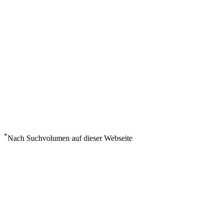
*
Nach Suchvolumen auf dieser Webseite
Wetter in Charlottetown
°
22
Klarer Himmel
Donnerstag, August 6
1
m/s
78%
°
°
23
21
DO