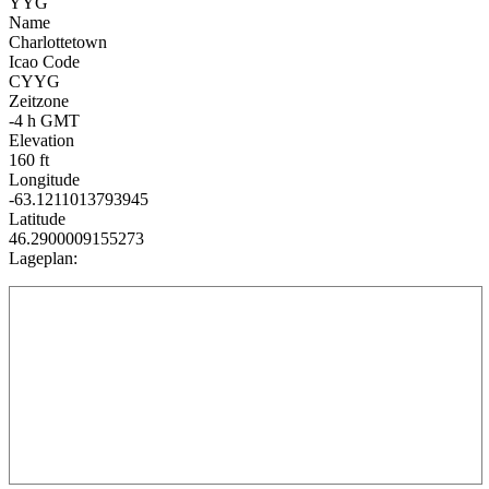
YYG
Name
Charlottetown
Icao Code
CYYG
Zeitzone
-4 h GMT
Elevation
160 ft
Longitude
-63.1211013793945
Latitude
46.2900009155273
Lageplan: