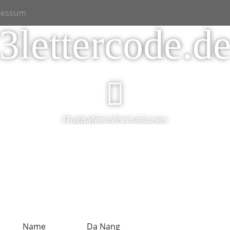
ressum
3lettercode.d
Flughafeninformationen
Name
Da Nang