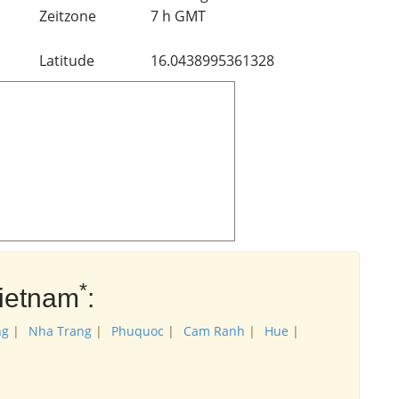
Zeitzone
7 h GMT
Latitude
16.0438995361328
*
Vietnam
:
ng
|
Nha Trang
|
Phuquoc
|
Cam Ranh
|
Hue
|