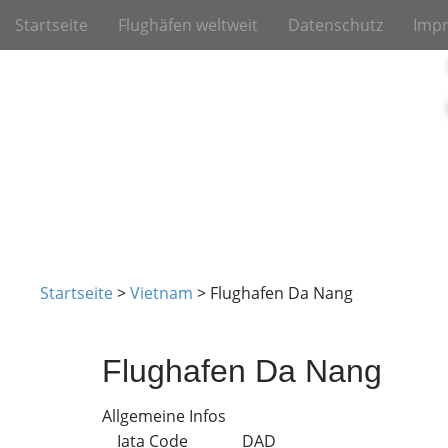
M
S
Startseite
Flughäfen weltweit
Datenschutz
Imp
k
a
i
i
p
n
t
m
o
e
c
o
n
n
u
t
e
n
t
Startseite
>
Vietnam
>
Flughafen Da Nang
Flughafen Da Nang
Allgemeine Infos
Iata Code
DAD