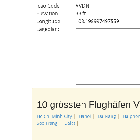
Icao Code
VVDN
Elevation
33 ft
Longitude
108.198997497559
Lageplan:
10 grössten Flughäfen 
Ho Chi Minh City
|
Hanoi
|
Da Nang
|
Haipho
Soc Trang
|
Dalat
|