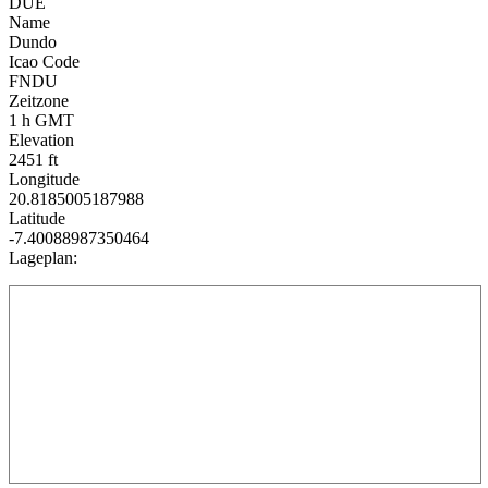
DUE
Name
Dundo
Icao Code
FNDU
Zeitzone
1 h GMT
Elevation
2451 ft
Longitude
20.8185005187988
Latitude
-7.40088987350464
Lageplan: