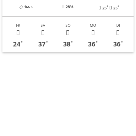
1
28%
°
°
M/S
25
25
FR
SA
SO
MO
DI
24
37
38
36
36
°
°
°
°
°